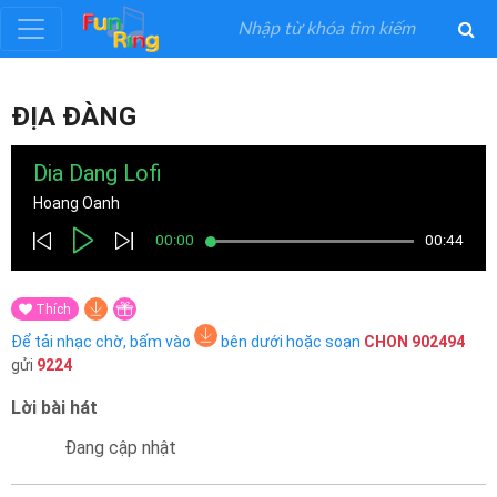
Đăng
ĐỊA ĐÀNG
ký
Dia Dang Lofi
Đăng
Hoang Oanh
nhập
00:00
00:44
Thể
Thích
Loại
Để tải nhạc chờ, bấm vào
bên dưới hoặc soạn
CHON
902494
gửi
9224
Nghệ
Lời bài hát
Sĩ
Đang cập nhật
Khuyến