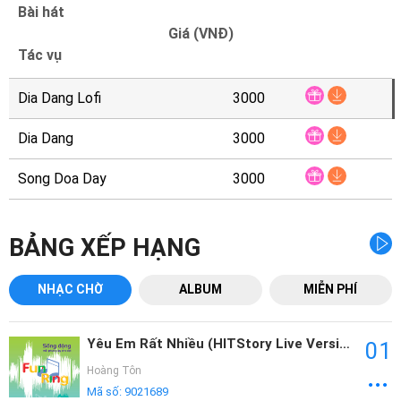
Mại
Bài hát
Giá (VNĐ)
Hướng
Tác vụ
Dẫn
Dia Dang Lofi
3000
Funring
Dia Dang
3000
Doanh
Nghiệp
Song Doa Day
3000
BẢNG XẾP HẠNG
NHẠC CHỜ
ALBUM
MIỄN PHÍ
Yêu Em Rất Nhiều (HITStory Live Version)
01
Hoàng Tôn
Mã số:
9021689