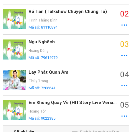
Vỡ Tan (Talkshow Chuyện Chúng Ta)
02
Trịnh Thăng Bình
Mã số:
81110894
Ngu Nghếch
03
Hoàng Dũng
Mã số:
79614979
Lạy Phật Quan Âm
04
Thùy Trang
Mã số:
7286641
Em Không Quay Về (HITStory Live Version)
05
Hoàng Tôn
Mã số:
9022385
0
Bình luận