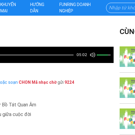
KHUYẾN
HƯỚNG
FUNRING DOANH
MẠI
DẪN
NGHIỆP
CÙN
05:02
hoặc soạn
CHON
Mã nhạc chờ
gửi
9224
ạy Bồ Tát Quan Âm
u giữa cuộc đời