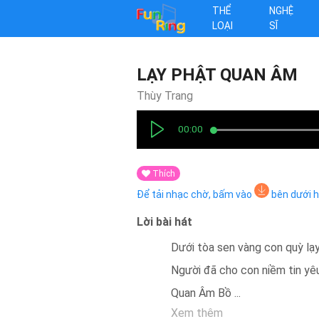
THỂ
NGHỆ
LOẠI
SĨ
LẠY PHẬT QUAN ÂM
Thùy Trang
00:00
Thích
Để tải nhạc chờ, bấm vào
bên dưới 
Lời bài hát
Dưới tòa sen vàng con quỳ l
Người đã cho con niềm tin yê
Quan Âm Bồ
...
Xem thêm