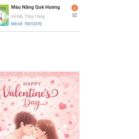
Màu Nắng Quê Hương
32
Vũ Hải
,
Thùy Trang
Mã số:
70312370