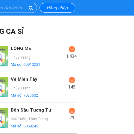
Đăng nhập
G CA SĨ
LÒNG MẸ
1,434
Thùy Trang
Mã số:
65910251
Về Miền Tây
145
Thùy Trang
Mã số:
7033602
Bến Sầu Tương Tư
79
Mai Tuấn
,
Thùy Trang
Mã số:
6069245