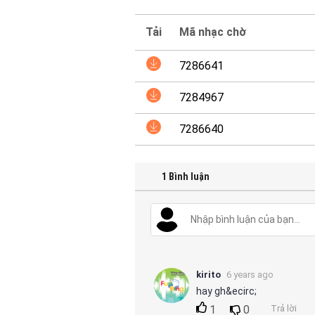
Tải
Mã nhạc chờ
7286641
7284967
7286640
1
Bình luận
kirito
6 years ago
hay gh&ecirc;
1
0
Trả lời