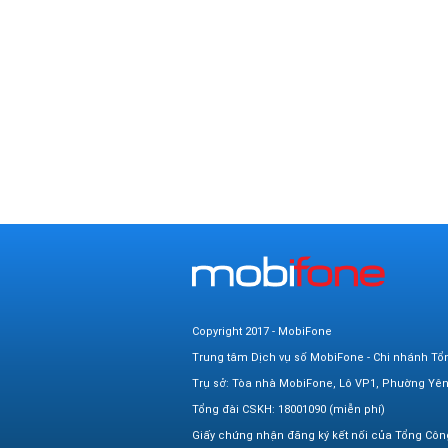
Copyright 2017 - MobiFone
Trung tâm Dịch vụ số MobiFone - Chi nhánh Tổ
Trụ sở: Tòa nhà MobiFone, Lô VP1, Phường Yê
Tổng đài CSKH: 18001090 (miễn phí)
Giấy chứng nhận đăng ký kết nối của Tổng Côn