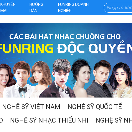
KHUYẾN
HƯỚNG
FUNRING DOANH
MẠI
DẪN
NGHIỆP
NGHỆ SỸ
VIỆT NAM
NGHỆ SỸ
QUỐC TẾ
O
NGHỆ SỸ
NHẠC THIẾU NHI
NGHỆ SỸ
NH