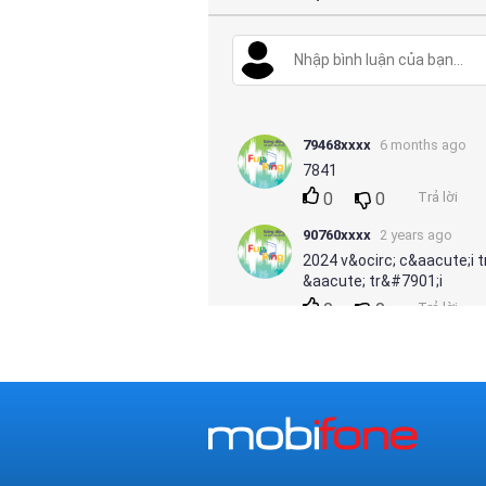
79468xxxx
6 months ago
7841
0
0
Trả lời
90760xxxx
2 years ago
2024 v&ocirc; c&aacute;
&aacute; tr&#7901;i
0
0
Trả lời
93109xxxx
2 years ago
Nh&#7841;c ch&#7901; &i
0
0
Trả lời
Ph7841mTh7883Ng7885cA
ko hi&#7875;u j c&#7843;