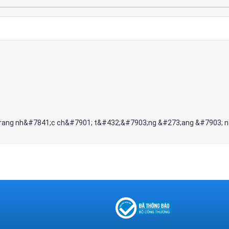
i trang nh&#7841;c ch&#7901; t&#432;&#7903;ng &#273;ang &#7903; 
acute;t m&agrave; k c&#7853;p Nh&#7853;t
nh
4 years ago