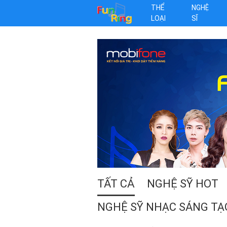
THỂ
NGHỆ
LOẠI
SĨ
TẤT CẢ
NGHỆ SỸ
HOT
NGHỆ SỸ
NHẠC SÁNG TẠ