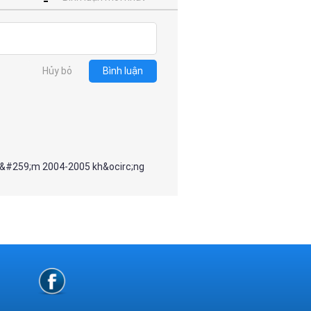
Hủy bỏ
Bình luận
n&#259;m 2004-2005 kh&ocirc;ng