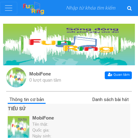
Đăng
ký
Đăng
nhập
MobiFone
Quan tâm
0 lượt quan tâm
Thể
Loại
Thông tin cơ bản
Danh sách bài hát
Nghệ
TIỂU SỬ
Sĩ
MobiFone
Tên thật:
Khuyến
Quốc gia:
Ngày sinh: