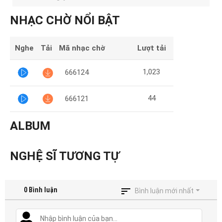
Mại
NHẠC CHỜ NỔI BẬT
Hướng
Dẫn
Nghe
Tải
Mã nhạc chờ
Lượt tải
Funring
1,023
666124
Doanh
Nghiệp
44
666121
ALBUM
NGHỆ SĨ TƯƠNG TỰ
0
Bình luận
Bình luận mới nhất