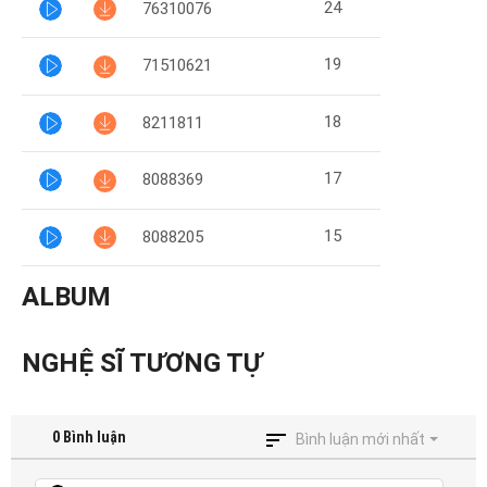
24
76310076
19
71510621
18
8211811
17
8088369
15
8088205
ALBUM
NGHỆ SĨ TƯƠNG TỰ
0
Bình luận
Bình luận mới nhất