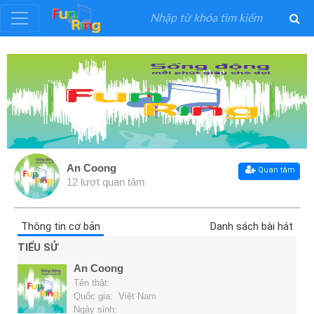
Đăng
ký
Đăng
nhập
An Coong
Quan tâm
12 lượt quan tâm
Thể
Loại
Thông tin cơ bản
Danh sách bài hát
Nghệ
TIỂU SỬ
Sĩ
An Coong
Tên thật:
Khuyến
Quốc gia: Việt Nam
Ngày sinh: