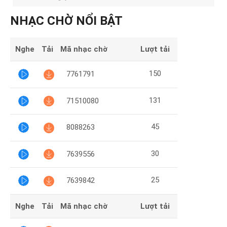
Mại
NHẠC CHỜ NỔI BẬT
Hướng
Dẫn
Nghe
Tải
Mã nhạc chờ
Lượt tải
Funring
150
7761791
Doanh
Nghiệp
131
71510080
45
8088263
30
7639556
25
7639842
Nghe
Tải
Mã nhạc chờ
Lượt tải