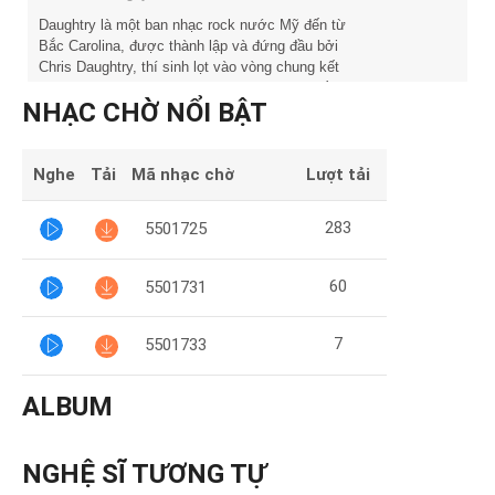
Mại
Daughtry là một ban nhạc rock nước Mỹ đến từ
Bắc Carolina, được thành lập và đứng đầu bởi
Hướng
Chris Daughtry, thí sinh lọt vào vòng chung kết
Dẫn
American Idol mùa thứ 5. Album phòng thu đầu
NHẠC CHỜ NỔI BẬT
tay Daughtry, phát hành năm 2006 đã đạt vị trí
quán quân trong 2 tuần trên Billboard 200 Hoa Kỳ.
Funring
Nghe
Tải
Mã nhạc chờ
Lượt tải
Doanh
Nghiệp
283
5501725
60
5501731
7
5501733
ALBUM
NGHỆ SĨ TƯƠNG TỰ