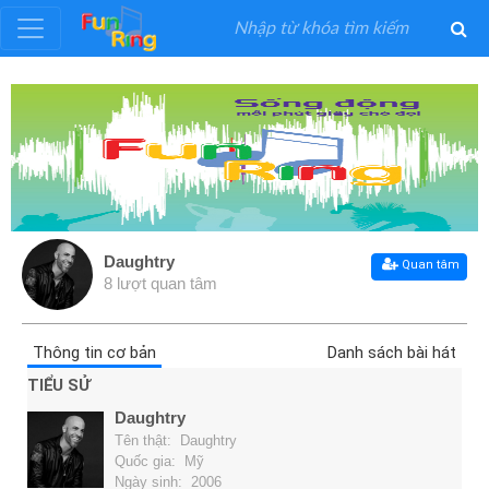
Đăng
ký
Đăng
nhập
Daughtry
Quan tâm
8 lượt quan tâm
Thể
Loại
Thông tin cơ bản
Danh sách bài hát
Nghệ
TIỂU SỬ
Sĩ
Daughtry
Tên thật: Daughtry
Khuyến
Quốc gia: Mỹ
Ngày sinh: 2006