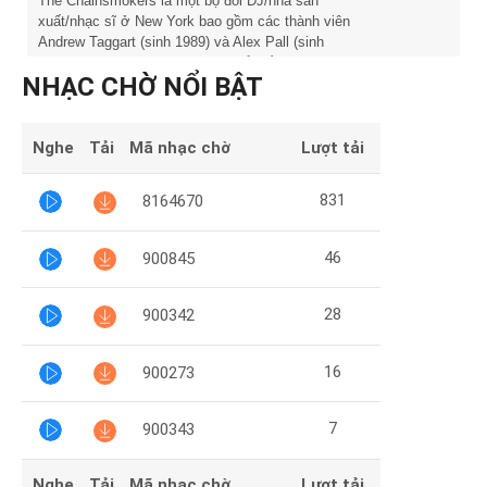
Mại
The Chainsmokers là một bộ đôi DJ/nhà sản
xuất/nhạc sĩ ở New York bao gồm các thành viên
Andrew Taggart (sinh 1989) và Alex Pall (sinh
Hướng
năm 1985). Bộ đôi này trở nên nổi tiếng với hit
NHẠC CHỜ NỔI BẬT
năm 2014
Dẫn
Nghe
Tải
Mã nhạc chờ
Lượt tải
Funring
Doanh
831
8164670
Nghiệp
46
900845
28
900342
16
900273
7
900343
Nghe
Tải
Mã nhạc chờ
Lượt tải