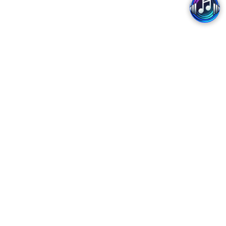
Copyright 2017 - MobiFone
Trung tâm Dịch vụ số MobiFone - Chi nhánh Tổng Công ty Viễn thông MobiFone
Trụ sở: Tòa nhà MobiFone, Lô VP1, Phường Yên Hòa, Thành phố Hà Nội
Tổng đài CSKH: 18001090 (miễn phí)
Giấy chứng nhận đăng ký kết nối của Tổng Công ty Viễn thông MobiFone số
209/GCN-CVT ngày 06/05/2025, cấp lần đầu ngày 26/03/2025, có giá trị đến hết
ngày 25/03/2030
Chính sách bảo mật
Giấy ĐKKD: 0100686209-087
Quy định, chính sách thanh toán
Đăng ký thay đổi lần thứ 8 ngày