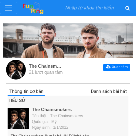
Đăng
ký
Đăng
nhập
The Chainsmokers
Quan tâm
21 lượt quan tâm
Thể
Loại
Thông tin cơ bản
Danh sách bài hát
TIỂU SỬ
Nghệ
The Chainsmokers
Sĩ
Tên thật: The Chainsmokers
Quốc gia: Mỹ
Ngày sinh: 1/1/2012
Khuyến