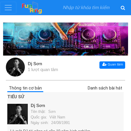
Đăng
ký
Đăng
nhập
Dj Sơn
Quan tâm
1 lượt quan tâm
Thể
Loại
Thông tin cơ bản
Danh sách bài hát
TIỂU SỬ
Nghệ
Dj Sơn
Sĩ
Tên thật: Sơn
Quốc gia: Việt Nam
Ngày sinh: 24/08/1991
Khuyến