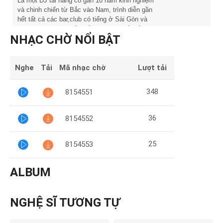
Mại
Là một DJ tài năng có gần 10 năm kinh nghiệm
và chinh chiến từ Bắc vào Nam, trình diễn gần
hết tất cả các bar,club có tiếng ở Sài Gòn và
Hướng
từng làm việc với rất nhiều nghệ sỹ nổi tiếng như
NHẠC CHỜ NỔI BẬT
Châu Khải Phong, …
Dẫn
Nghe
Tải
Mã nhạc chờ
Lượt tải
Funring
Doanh
348
8154551
Nghiệp
36
8154552
25
8154553
ALBUM
NGHỆ SĨ TƯƠNG TỰ