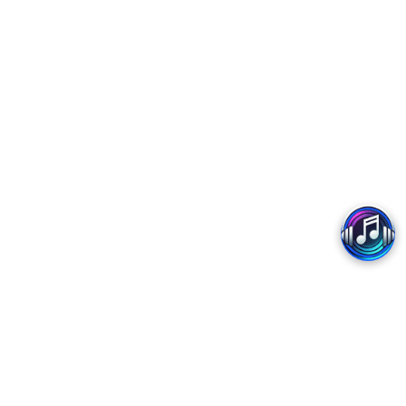
Copyright 2017 - MobiFone
Trung tâm Dịch vụ số MobiFone - Chi nhánh Tổng Công ty Viễn thông MobiFone