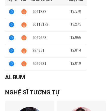
13,570
5061383
13,275
50115172
12,866
5069628
12,814
824951
12,019
5069631
ALBUM
NGHỆ SĨ TƯƠNG TỰ