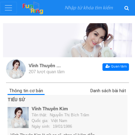
Đăng
ký
Đăng
nhập
Vĩnh Thuyên Kim
Quan tâm
207 lượt quan tâm
Thể
Loại
Thông tin cơ bản
Danh sách bài hát
TIỂU SỬ
Nghệ
Vĩnh Thuyên Kim
Sĩ
Tên thật: Nguyễn Thị Bích Trâm
Quốc gia: Việt Nam
Ngày sinh: 19/01/1986
Khuyến