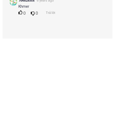
70482xxxx
6 years ago
Khmer
0
0
Trả lời