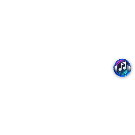
Copyright 2017 - MobiFone
Trung tâm Dịch vụ số MobiFone - Chi nhánh Tổng Công ty Viễn thông MobiFone
Trụ sở: Tòa nhà MobiFone, Lô VP1, Phường Yên Hòa, Thành phố Hà Nội