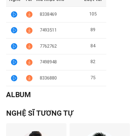
105
8338469
89
7493511
84
7762762
82
7498948
75
8336880
ALBUM
NGHỆ SĨ TƯƠNG TỰ