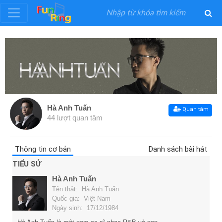
Đăng
ký
Đăng
nhập
Hà Anh Tuấn
Quan tâm
44 lượt quan tâm
Thể
Loại
Thông tin cơ bản
Danh sách bài hát
TIỂU SỬ
Nghệ
Hà Anh Tuấn
Sĩ
Tên thật: Hà Anh Tuấn
Quốc gia: Việt Nam
Ngày sinh: 17/12/1984
Khuyến