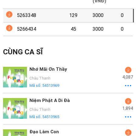
Mại
(VNĐ)
5263348
129
3000
0
Hướng
Dẫn
5266434
45
3000
0
Funring
Doanh
CÙNG CA SĨ
Nghiệp
Nhớ Mãi Ơn Thầy
4,087
Châu Thanh
Mã số:
54513969
Niệm Phật A Di Đà
1,894
Châu Thanh
Mã số:
54513965
Đạo Làm Con