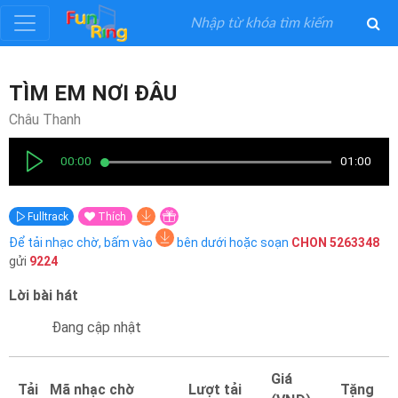
Đăng
TÌM EM NƠI ĐÂU
ký
Châu Thanh
Đăng
00:00
01:00
nhập
Fulltrack
Thích
Thể
Để tải nhạc chờ, bấm vào
bên dưới hoặc soạn
CHON
5263348
Loại
gửi
9224
Lời bài hát
Nghệ
Sĩ
Đang cập nhật
Khuyến
Giá
Tải
Mã nhạc chờ
Lượt tải
Tặng