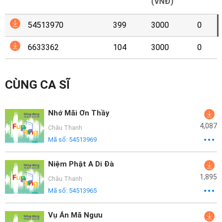
Mại
(VNĐ)
54513970
399
3000
0
Hướng
Dẫn
6633362
104
3000
0
Funring
Doanh
CÙNG CA SĨ
Nghiệp
Nhớ Mãi Ơn Thầy
4,087
Châu Thanh
Mã số:
54513969
Niệm Phật A Di Đà
1,895
Châu Thanh
Mã số:
54513965
Vụ Án Mã Ngưu