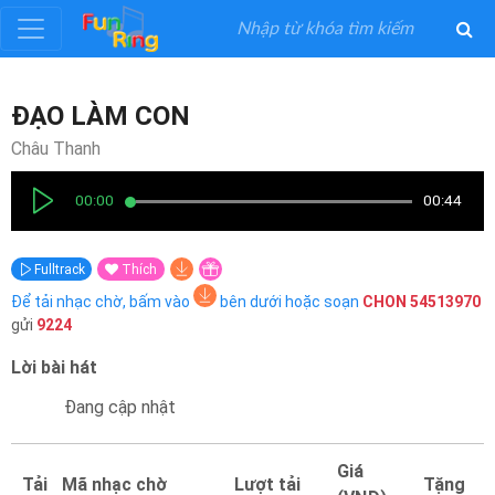
Đăng
ĐẠO LÀM CON
ký
Châu Thanh
Đăng
00:00
00:44
nhập
Fulltrack
Thích
Thể
Để tải nhạc chờ, bấm vào
bên dưới hoặc soạn
CHON
54513970
Loại
gửi
9224
Lời bài hát
Nghệ
Sĩ
Đang cập nhật
Khuyến
Giá
Tải
Mã nhạc chờ
Lượt tải
Tặng