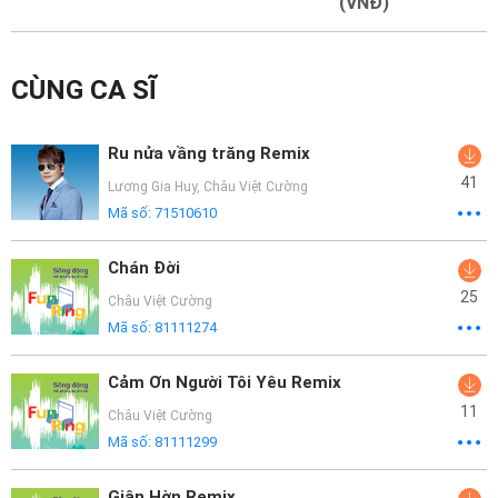
Mại
(VNĐ)
Hướng
CÙNG CA SĨ
Dẫn
Funring
Ru nửa vầng trăng Remix
Doanh
41
Lương Gia Huy
,
Châu Việt Cường
Nghiệp
Mã số:
71510610
Chán Đời
25
Châu Việt Cường
Mã số:
81111274
Cảm Ơn Người Tôi Yêu Remix
11
Châu Việt Cường
Mã số:
81111299
Giận Hờn Remix