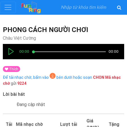
Đăng
PHONG CÁCH NGƯỜI CHƠI
ký
Châu Việt Cường
Đăng
00:00
00:00
nhập
Thích
Thể
Để tải nhạc chờ, bấm vào
bên dưới hoặc soạn
CHON
Mã nhạc
Loại
chờ
gửi
9224
Lời bài hát
Nghệ
Sĩ
Đang cập nhật
Khuyến
Giá
Tải
Mã nhạc chờ
Lượt tải
Tặng