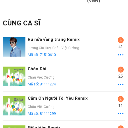
Mại
(VNĐ)
Hướng
CÙNG CA SĨ
Dẫn
Funring
Ru nửa vầng trăng Remix
Doanh
41
Lương Gia Huy
,
Châu Việt Cường
Nghiệp
Mã số:
71510610
Chán Đời
25
Châu Việt Cường
Mã số:
81111274
Cảm Ơn Người Tôi Yêu Remix
11
Châu Việt Cường
Mã số:
81111299
Giận Hờn Remix