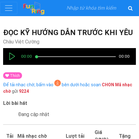
Đăng
ĐỌC KỸ HƯỚNG DẪN TRƯỚC KHI YÊU
ký
Châu Việt Cường
Đăng
00:00
00:00
nhập
Thích
Thể
Để tải nhạc chờ, bấm vào
bên dưới hoặc soạn
CHON
Mã nhạc
Loại
chờ
gửi
9224
Lời bài hát
Nghệ
Sĩ
Đang cập nhật
Khuyến
Giá
Tải
Mã nhạc chờ
Lượt tải
Tặng