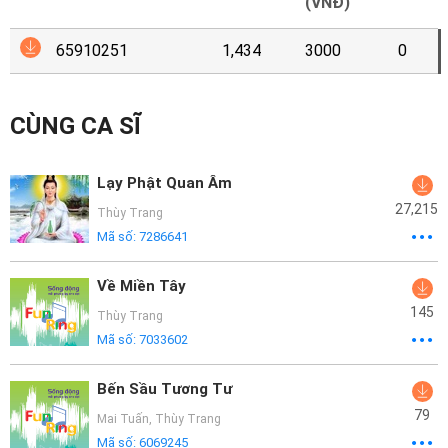
Mại
(VNĐ)
65910251
1,434
3000
0
Hướng
Dẫn
CÙNG CA SĨ
Funring
Doanh
Lạy Phật Quan Âm
Nghiệp
27,215
Thùy Trang
Mã số:
7286641
Về Miền Tây
145
Thùy Trang
Mã số:
7033602
Bến Sầu Tương Tư
79
Mai Tuấn
,
Thùy Trang
Mã số:
6069245