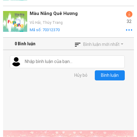
Màu Nắng Quê Hương
32
Vũ Hải
,
Thùy Trang
Mã số:
70312370
0
Bình luận
Bình luận mới nhất
Hủy bỏ
Bình luận