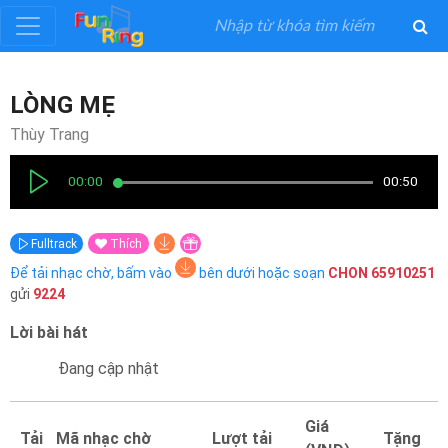
Đăng
LÒNG MẸ
ký
Thùy Trang
Đăng
00:00
00:50
nhập
Fulltrack
Thích
Thể
Để tải nhạc chờ, bấm vào
bên dưới hoặc soạn
CHON
65910251
Loại
gửi
9224
Lời bài hát
Nghệ
Sĩ
Đang cập nhật
Khuyến
Giá
Tải
Mã nhạc chờ
Lượt tải
Tặng