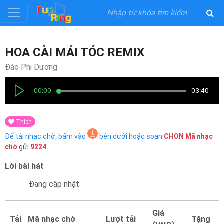
Đăng
HOA CÀI MÁI TÓC REMIX
ký
Đào Phi Dương
Đăng
00:00
03:40
nhập
Thích
Thể
Để tải nhạc chờ, bấm vào
bên dưới hoặc soạn
CHON
Mã nhạc
Loại
chờ
gửi
9224
Lời bài hát
Nghệ
Sĩ
Đang cập nhật
Khuyến
Giá
Tải
Mã nhạc chờ
Lượt tải
Tặng