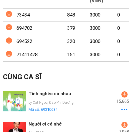
Mại
(VNĐ)
73434
848
3000
0
Hướng
Dẫn
694702
379
3000
0
Funring
694522
320
3000
0
Doanh
71411428
151
3000
0
Nghiệp
CÙNG CA SĨ
Tình nghèo có nhau
15,665
Lý Cát Ngọc
,
Đào Phi Dương
Mã số:
69310634
Người ơi có nhớ
7,058