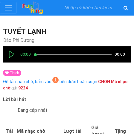
Đăng
TUYẾT LẠNH
ký
Đào Phi Dương
Đăng
00:00
00:00
nhập
Thích
Thể
Để tải nhạc chờ, bấm vào
bên dưới hoặc soạn
CHON
Mã nhạc
Loại
chờ
gửi
9224
Lời bài hát
Nghệ
Sĩ
Đang cập nhật
Khuyến
Giá
Tải
Mã nhạc chờ
Lượt tải
Tặng