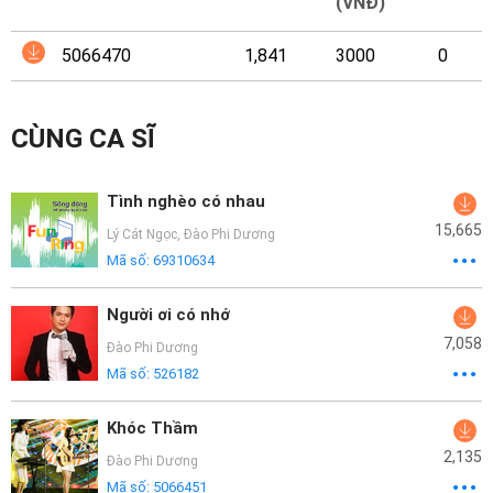
Mại
(VNĐ)
5066470
1,841
3000
0
Hướng
Dẫn
CÙNG CA SĨ
Funring
Doanh
Tình nghèo có nhau
Nghiệp
15,665
Lý Cát Ngọc
,
Đào Phi Dương
Mã số:
69310634
Người ơi có nhớ
7,058
Đào Phi Dương
Mã số:
526182
Khóc Thầm
2,135
Đào Phi Dương
Mã số:
5066451