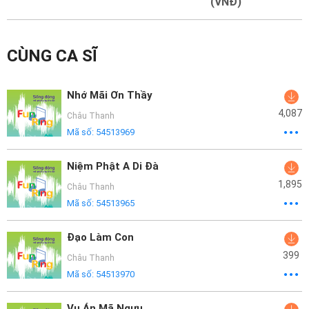
Mại
(VNĐ)
Hướng
CÙNG CA SĨ
Dẫn
Funring
Nhớ Mãi Ơn Thầy
Doanh
4,087
Châu Thanh
Nghiệp
Mã số:
54513969
Niệm Phật A Di Đà
1,895
Châu Thanh
Mã số:
54513965
Đạo Làm Con
399
Châu Thanh
Mã số:
54513970
Vụ Án Mã Ngưu