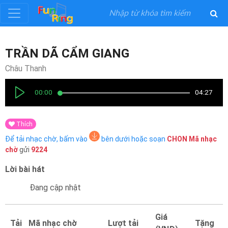
Đăng
TRẦN DÃ CẨM GIANG
ký
Châu Thanh
Đăng
00:00
04:27
nhập
Thích
Thể
Để tải nhạc chờ, bấm vào
bên dưới hoặc soạn
CHON
Mã nhạc
Loại
chờ
gửi
9224
Lời bài hát
Nghệ
Sĩ
Đang cập nhật
Khuyến
Giá
Tải
Mã nhạc chờ
Lượt tải
Tặng