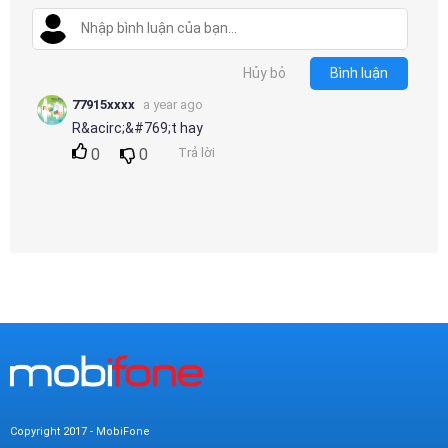
Mại
Hướng
Hủy bỏ
Bình luận
Dẫn
77915xxxx
a year ago
R&acirc;&#769;t hay
Funring
0
0
Trả lời
Doanh
Nghiệp
Copyright 2017 - MobiFone