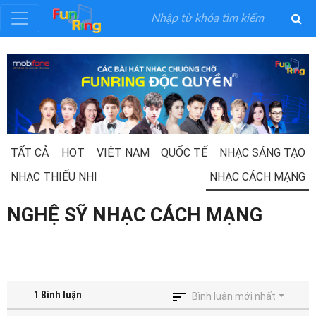
Đăng
ký
Đăng
nhập
TẤT CẢ
HOT
VIỆT NAM
QUỐC TẾ
NHẠC SÁNG TẠO
NHẠC THIẾU NHI
NHẠC CÁCH MẠNG
Thể
Loại
NGHỆ SỸ NHẠC CÁCH MẠNG
Nghệ
Sĩ
1
Bình luận
Bình luận mới nhất
Khuyến