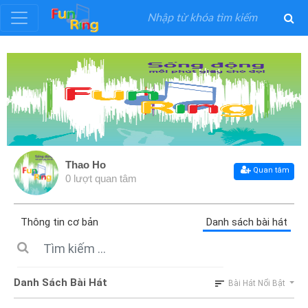
Đăng
ký
Đăng
nhập
Thao Ho
Quan tâm
0 lượt quan tâm
Thể
Loại
Thông tin cơ bản
Danh sách bài hát
Nghệ
Sĩ
Danh Sách Bài Hát
Bài Hát Nổi Bật
Khuyến