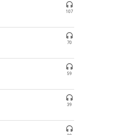
107
70
59
39