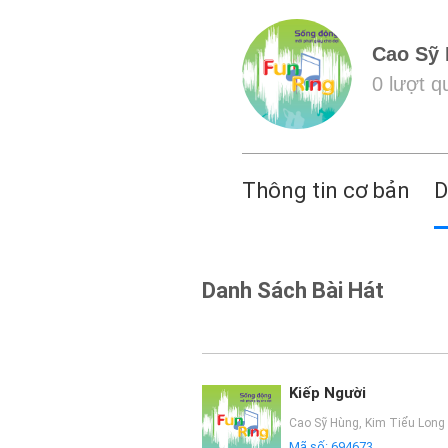
Cao Sỹ
0 lượt 
Thông tin cơ bản
D
Danh Sách Bài Hát
Kiếp Người
Cao Sỹ Hùng
,
Kim Tiểu Long
Mã số:
694673