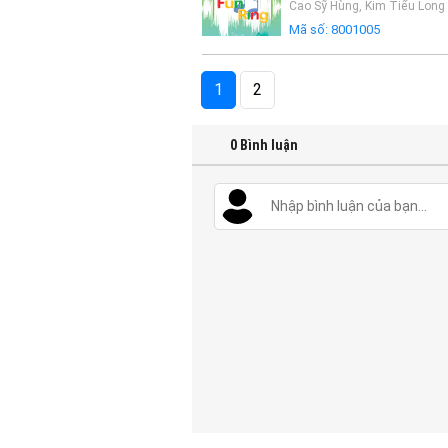
Cao Sỹ Hùng
,
Kim Tiểu Long
Mã số:
8001005
1
2
0
Bình luận