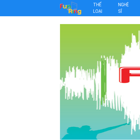
THỂ
NGHỆ
LOẠI
SĨ