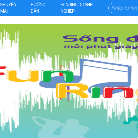
KHUYẾN
HƯỚNG
FUNRING DOANH
MẠI
DẪN
NGHIỆP