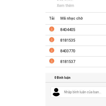
Xem thêm
Tải
Mã nhạc chờ
8404405
8181535
8403770
8181537
0
Bình luận