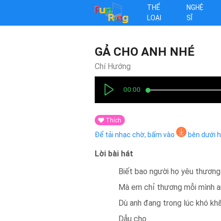
THỂ
NGHỆ
LOẠI
SĨ
GẢ CHO ANH NHÉ
Chí Hướng
00:00
Thích
Để tải nhạc chờ, bấm vào
bên dưới 
Lời bài hát
Biết bao người họ yêu thươn
Mà em chỉ thương mỗi mình a
Dù anh đang trong lúc khó kh
Dẫu cho
...