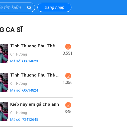
Đăng nhập
G CA SĨ
Tình Thương Phu Thê
3,551
Chí Hướng
Mã số:
60614823
Tình Thương Phu Thê (Remix)
1,056
Chí Hướng
Mã số:
60614824
Kiếp này em gả cho anh
345
Chí Hướng
Mã số:
73412645