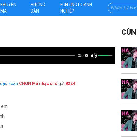
KHUYẾN
HƯỚNG
FUNRING DOANH
MẠI
DẪN
NGHIỆP
CÙN
05:08
hoặc soạn
CHON
Mã nhạc chờ
gửi
9224
g em
nh
ăn