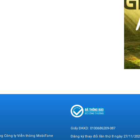
Giấy ĐKKD: 0100686209-087
ng Công ty Viễn thông MobiFone
Đăng ký thay đổi lần thứ 8 ngày 27/11/202