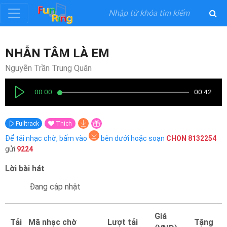
Đăng
NHẪN TÂM LÀ EM
ký
Nguyễn Trần Trung Quân
Đăng
00:00
00:42
nhập
Fulltrack
Thích
Thể
Để tải nhạc chờ, bấm vào
bên dưới hoặc soạn
CHON
8132254
Loại
gửi
9224
Lời bài hát
Nghệ
Sĩ
Đang cập nhật
Khuyến
Giá
Tải
Mã nhạc chờ
Lượt tải
Tặng