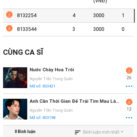
Mại
(VNĐ)
8132254
4
3000
1
Hướng
Dẫn
8133544
3
3000
0
Funring
Doanh
CÙNG CA SĨ
Nghiệp
Nước Chày Hoa Trôi
26
Nguyễn Trần Trung Quân
Mã số:
833421
Anh Cần Thời Gian Để Trái Tim Mau Lành Lại
13
Nguyễn Trần Trung Quân
Mã số:
833198
0
Bình luận
Bình luận mới nhất