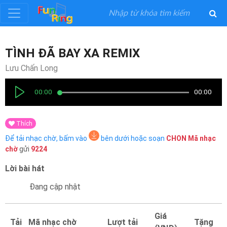
Đăng
TÌNH ĐÃ BAY XA REMIX
ký
Lưu Chấn Long
Đăng
00:00
00:00
nhập
Thích
Thể
Để tải nhạc chờ, bấm vào
bên dưới hoặc soạn
CHON
Mã nhạc
Loại
chờ
gửi
9224
Lời bài hát
Nghệ
Sĩ
Đang cập nhật
Khuyến
Giá
Tải
Mã nhạc chờ
Lượt tải
Tặng