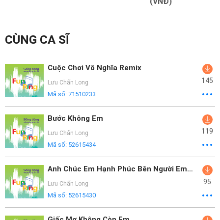
Mại
(VNĐ)
Hướng
CÙNG CA SĨ
Dẫn
Funring
Cuộc Chơi Vô Nghĩa Remix
Doanh
145
Lưu Chấn Long
Nghiệp
Mã số:
71510233
Bước Không Em
119
Lưu Chấn Long
Mã số:
52615434
Anh Chúc Em Hạnh Phúc Bên Người Em Yêu
95
Lưu Chấn Long
Mã số:
52615430
Giấc Mơ Không Còn Em