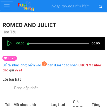
Đăng
ROMEO AND JULIET
ký
Hòa Tấu
Đăng
00:00
00:00
nhập
Thích
Thể
Để tải nhạc chờ, bấm vào
bên dưới hoặc soạn
CHON
Mã nhạc
Loại
chờ
gửi
9224
Lời bài hát
Nghệ
Sĩ
Đang cập nhật
Khuyến
Giá
Tải
Mã nhạc chờ
Lượt tải
Tặng