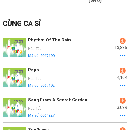
Mại
(VNĐ)
Hướng
CÙNG CA SĨ
Dẫn
Funring
Rhythm Of The Rain
Doanh
13,885
Hòa Tấu
Nghiệp
Mã số:
5067190
Papa
4,104
Hòa Tấu
Mã số:
5067192
Song From A Secret Garden
3,099
Hòa Tấu
Mã số:
6064927
Sunflower