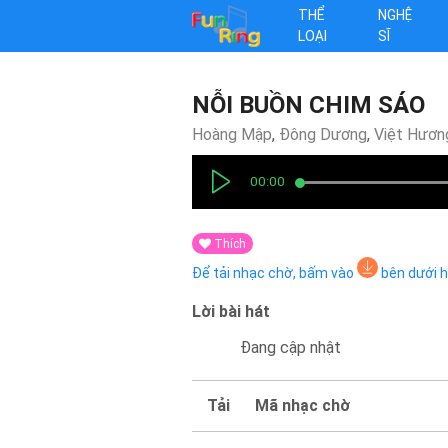
THỂ
NGHỆ
LOẠI
SĨ
NỖI BUỒN CHIM SÁO
Hoàng Mập
,
Đông Dương
,
Việt Hươn
00:00
Thích
Để tải nhạc chờ, bấm vào
bên dưới 
Lời bài hát
Đang cập nhật
Tải
Mã nhạc chờ