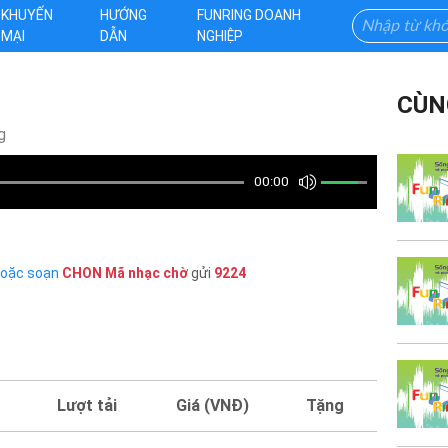
KHUYẾN
HƯỚNG
FUNRING DOANH
MẠI
DẪN
NGHIỆP
CÙN
g
00:00
hoặc soạn
CHON
Mã nhạc chờ
gửi
9224
Lượt tải
Giá (VNĐ)
Tặng