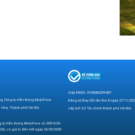
Giấy ĐKKD: 0100686209-087
ng Công ty Viễn thông MobiFone
Đăng ký thay đổi lần thứ 8 ngày 27/11/202
n Hòa, Thành phố Hà Nội
cấp bởi Sở Tài chính thành phố Hà Nội.
g ty Viễn thông MobiFone số 209/GCN-
25, có giá trị đến hết ngày 25/03/2030