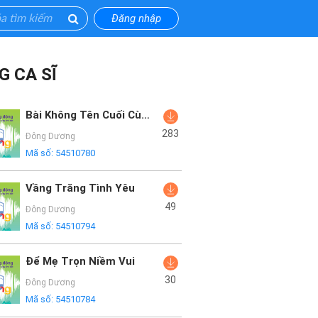
Đăng nhập
G CA SĨ
Bài Không Tên Cuối Cùng
283
Đông Dương
Mã số:
54510780
Vầng Trăng Tình Yêu
49
Đông Dương
Mã số:
54510794
Để Mẹ Trọn Niềm Vui
30
Đông Dương
Mã số:
54510784