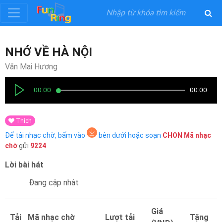
Đăng
NHỚ VỀ HÀ NỘI
ký
Văn Mai Hương
Đăng
00:00
00:00
nhập
Thích
Thể
Để tải nhạc chờ, bấm vào
bên dưới hoặc soạn
CHON
Mã nhạc
Loại
chờ
gửi
9224
Lời bài hát
Nghệ
Sĩ
Đang cập nhật
Khuyến
Giá
Tải
Mã nhạc chờ
Lượt tải
Tặng