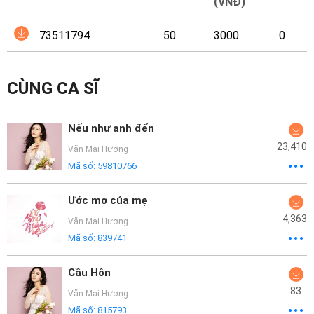
Mại
(VNĐ)
73511794
50
3000
0
Hướng
Dẫn
CÙNG CA SĨ
Funring
Doanh
Nếu như anh đến
Nghiệp
23,410
Văn Mai Hương
Mã số:
59810766
Ước mơ của mẹ
4,363
Văn Mai Hương
Mã số:
839741
Cầu Hôn
83
Văn Mai Hương
Mã số:
815793