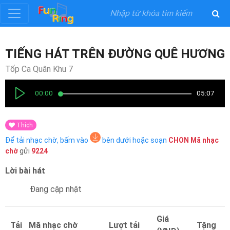
Đăng
TIẾNG HÁT TRÊN ĐƯỜNG QUÊ HƯƠNG
ký
Tốp Ca Quân Khu 7
Đăng
00:00
05:07
nhập
Thích
Thể
Để tải nhạc chờ, bấm vào
bên dưới hoặc soạn
CHON
Mã nhạc
Loại
chờ
gửi
9224
Lời bài hát
Nghệ
Sĩ
Đang cập nhật
Khuyến
Giá
Tải
Mã nhạc chờ
Lượt tải
Tặng