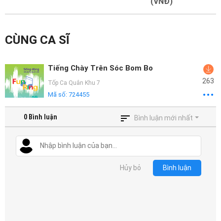
Mại
(VNĐ)
Hướng
CÙNG CA SĨ
Dẫn
Funring
Tiếng Chày Trên Sóc Bom Bo
Doanh
263
Tốp Ca Quân Khu 7
Nghiệp
Mã số:
724455
0
Bình luận
Bình luận mới nhất
Hủy bỏ
Bình luận