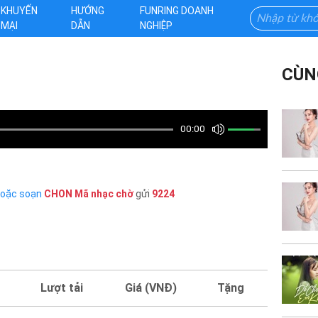
KHUYẾN
HƯỚNG
FUNRING DOANH
MẠI
DẪN
NGHIỆP
CÙN
00:00
hoặc soạn
CHON
Mã nhạc chờ
gửi
9224
Lượt tải
Giá (VNĐ)
Tặng