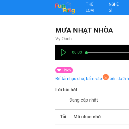
THỂ
NGHỆ
LOẠI
SĨ
MƯA NHẠT NHÒA
Vy Oanh
00:00
Thích
Để tải nhạc chờ, bấm vào
bên dưới 
Lời bài hát
Đang cập nhật
Tải
Mã nhạc chờ