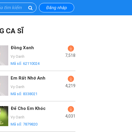
Đăng nhập
G CA SĨ
Đồng Xanh
7,518
Vy Oanh
Mã số:
62110024
Em Rất Nhớ Anh
4,219
Vy Oanh
Mã số:
8338021
Để Cho Em Khóc
4,031
Vy Oanh
Mã số:
7879820