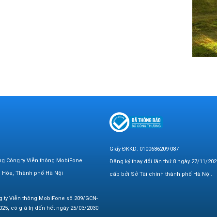
Giấy ĐKKD: 0100686209-087
ng Công ty Viễn thông MobiFone
Đăng ký thay đổi lần thứ 8 ngày 27/11/202
n Hòa, Thành phố Hà Nội
cấp bởi Sở Tài chính thành phố Hà Nội.
g ty Viễn thông MobiFone số 209/GCN-
25, có giá trị đến hết ngày 25/03/2030