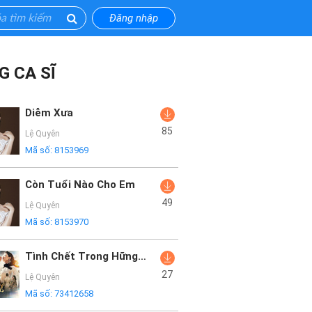
Đăng nhập
G CA SĨ
Diễm Xưa
85
Lệ Quyên
Mã số:
8153969
Còn Tuổi Nào Cho Em
49
Lệ Quyên
Mã số:
8153970
Tình Chết Trong Hững Hờ
27
Lệ Quyên
Mã số:
73412658