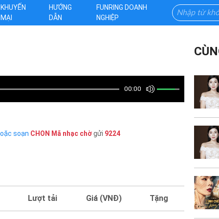
KHUYẾN
HƯỚNG
FUNRING DOANH
MẠI
DẪN
NGHIỆP
CÙN
00:00
hoặc soạn
CHON
Mã nhạc chờ
gửi
9224
Lượt tải
Giá (VNĐ)
Tặng