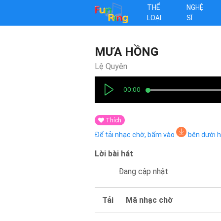
THỂ
NGHỆ
LOẠI
SĨ
MƯA HỒNG
Lệ Quyên
00:00
Thích
Để tải nhạc chờ, bấm vào
bên dưới 
Lời bài hát
Đang cập nhật
Tải
Mã nhạc chờ