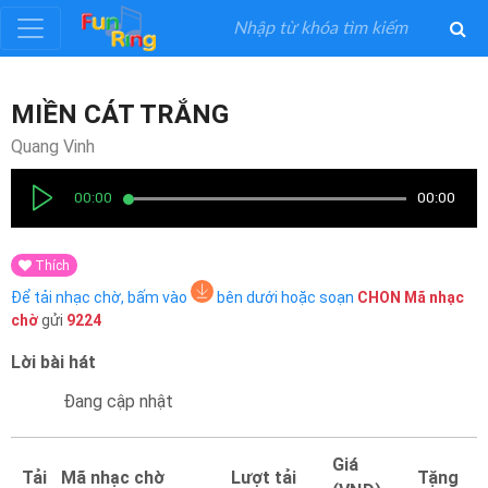
Đăng
MIỀN CÁT TRẮNG
ký
Quang Vinh
Đăng
00:00
00:00
nhập
Thích
Thể
Để tải nhạc chờ, bấm vào
bên dưới hoặc soạn
CHON
Mã nhạc
Loại
chờ
gửi
9224
Lời bài hát
Nghệ
Sĩ
Đang cập nhật
Khuyến
Giá
Tải
Mã nhạc chờ
Lượt tải
Tặng