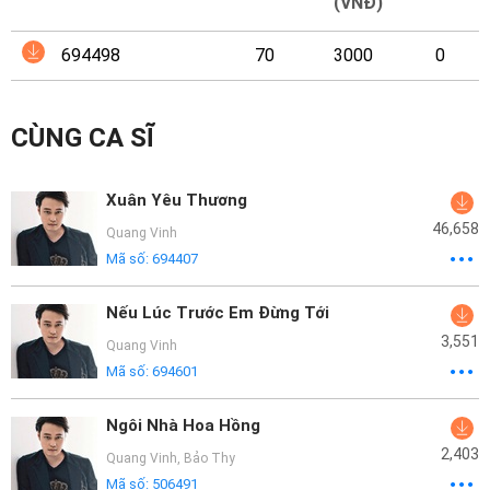
Mại
(VNĐ)
694498
70
3000
0
Hướng
Dẫn
CÙNG CA SĨ
Funring
Doanh
Xuân Yêu Thương
Nghiệp
46,658
Quang Vinh
Mã số:
694407
Nếu Lúc Trước Em Đừng Tới
3,551
Quang Vinh
Mã số:
694601
Ngôi Nhà Hoa Hồng
2,403
Quang Vinh
,
Bảo Thy
Mã số:
506491