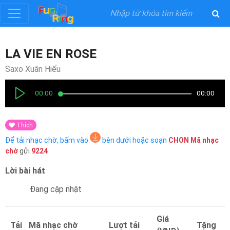
Đăng
LA VIE EN ROSE
ký
Saxo Xuân Hiếu
Đăng
00:00
00:00
nhập
Thích
Thể
Để tải nhạc chờ, bấm vào
bên dưới hoặc soạn
CHON
Mã nhạc
Loại
chờ
gửi
9224
Lời bài hát
Nghệ
Sĩ
Đang cập nhật
Khuyến
Giá
Tải
Mã nhạc chờ
Lượt tải
Tặng