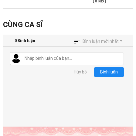
Mại
(VNĐ)
Hướng
CÙNG CA SĨ
Dẫn
0
Bình luận
Funring
Bình luận mới nhất
Doanh
Nghiệp
Hủy bỏ
Bình luận