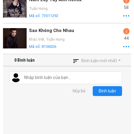
58
Tuấn Hưng
Mã số:
73511292
Sao Không Cho Nhau
44
Khắc Việt
,
Tuấn Hưng
Mã số:
8136026
0
Bình luận
Bình luận mới nhất
Hủy bỏ
Bình luận