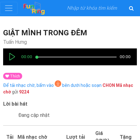
Đăng
GIẬT MÌNH TRONG ĐÊM
ký
Tuấn Hưng
Đăng
00:00
00:00
nhập
Thích
Thể
Để tải nhạc chờ, bấm vào
bên dưới hoặc soạn
CHON
Mã nhạc
Loại
chờ
gửi
9224
Lời bài hát
Nghệ
Sĩ
Đang cập nhật
Khuyến
Giá
Tải
Mã nhạc chờ
Lượt tải
Tặng