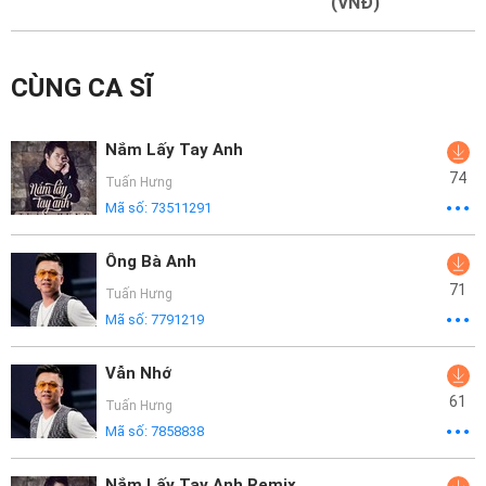
Mại
(VNĐ)
Hướng
CÙNG CA SĨ
Dẫn
Funring
Nắm Lấy Tay Anh
Doanh
74
Tuấn Hưng
Nghiệp
Mã số:
73511291
Ông Bà Anh
71
Tuấn Hưng
Mã số:
7791219
Vẫn Nhớ
61
Tuấn Hưng
Mã số:
7858838
Nắm Lấy Tay Anh Remix