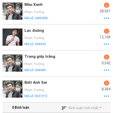
Màu Xanh
28,501
Phạm Trưởng
Mã số:
6403458
Lạc đường
12,108
Phạm Trưởng
Mã số:
694554
Trang giấy trắng
9,542
Phạm Trưởng
Mã số:
694495
Biết Anh Sai
8,384
Phạm Trưởng
Mã số:
8337212
0
Bình luận
Bình luận mới nhất