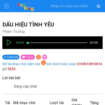
Đăng
DẤU HIỆU TÌNH YÊU
ký
Phạm Trưởng
Đăng
00:00
00:00
nhập
Fulltrack
Thích
Thể
Để tải nhạc chờ, bấm vào
bên dưới hoặc soạn
CHON
59810014
Loại
gửi
9224
Lời bài hát
Nghệ
Sĩ
Đang cập nhật
Khuyến
Giá
Tải
Mã nhạc chờ
Lượt tải
Tặng