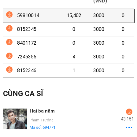
Mại
(VNĐ)
59810014
15,402
3000
0
Hướng
Dẫn
8152345
0
3000
0
Funring
8401172
0
3000
0
Doanh
7245355
4
3000
0
Nghiệp
8152346
1
3000
0
CÙNG CA SĨ
Hai ba năm
43,151
Phạm Trưởng
Mã số:
694771