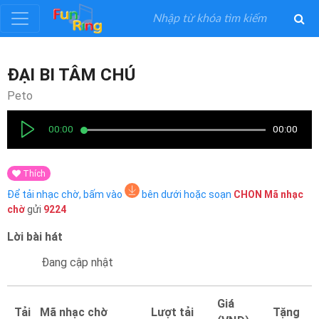
Đăng
ĐẠI BI TÂM CHÚ
ký
Peto
Đăng
00:00
00:00
nhập
Thích
Thể
Để tải nhạc chờ, bấm vào
bên dưới hoặc soạn
CHON
Mã nhạc
Loại
chờ
gửi
9224
Lời bài hát
Nghệ
Sĩ
Đang cập nhật
Khuyến
Giá
Tải
Mã nhạc chờ
Lượt tải
Tặng