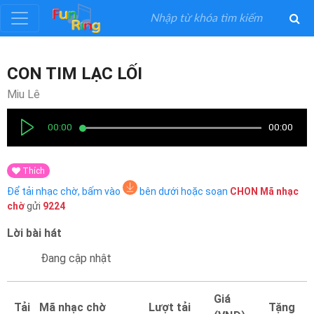
Đăng
CON TIM LẠC LỐI
ký
Miu Lê
Đăng
00:00
00:00
nhập
Thích
Thể
Để tải nhạc chờ, bấm vào
bên dưới hoặc soạn
CHON
Mã nhạc
Loại
chờ
gửi
9224
Lời bài hát
Nghệ
Sĩ
Đang cập nhật
Khuyến
Giá
Tải
Mã nhạc chờ
Lượt tải
Tặng