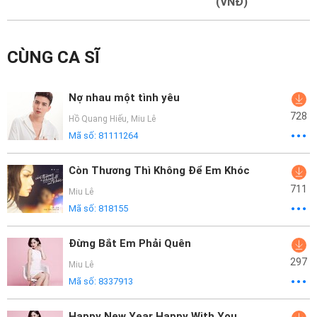
Mại
(VNĐ)
Hướng
CÙNG CA SĨ
Dẫn
Funring
Nợ nhau một tình yêu
Doanh
728
Hồ Quang Hiếu
,
Miu Lê
Nghiệp
Mã số:
81111264
Còn Thương Thì Không Để Em Khóc
711
Miu Lê
Mã số:
818155
Đừng Bắt Em Phải Quên
297
Miu Lê
Mã số:
8337913
Happy New Year Happy With You