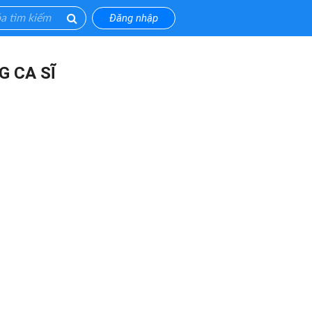
Đăng nhập
G CA SĨ