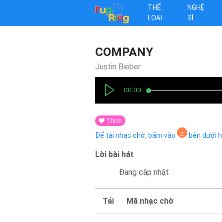
THỂ
NGHỆ
LOẠI
SĨ
COMPANY
Justin Bieber
00:00
Thích
Để tải nhạc chờ, bấm vào
bên dưới 
Lời bài hát
Đang cập nhật
Tải
Mã nhạc chờ