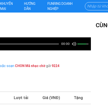
KHUYẾN
HƯỚNG
FUNRING DOANH
MẠI
DẪN
NGHIỆP
CÙN
00:00
hoặc soạn
CHON
Mã nhạc chờ
gửi
9224
Lượt tải
Giá (VNĐ)
Tặng