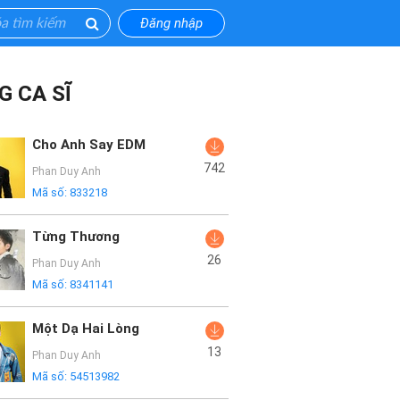
Đăng nhập
G CA SĨ
Cho Anh Say EDM
742
Phan Duy Anh
Mã số:
833218
Từng Thương
26
Phan Duy Anh
Mã số:
8341141
Một Dạ Hai Lòng
13
Phan Duy Anh
Mã số:
54513982