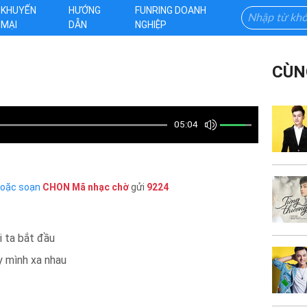
KHUYẾN
HƯỚNG
FUNRING DOANH
MẠI
DẪN
NGHIỆP
CÙN
05:04
hoặc soạn
CHON
Mã nhạc chờ
gửi
9224
i ta bắt đầu
y mình xa nhau