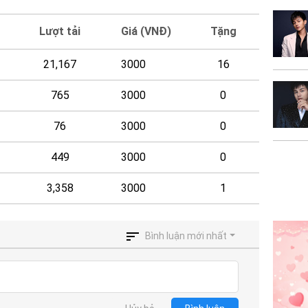
Lượt tải
Giá (VNĐ)
Tặng
21,167
3000
16
765
3000
0
76
3000
0
449
3000
0
3,358
3000
1
Bình luận mới nhất