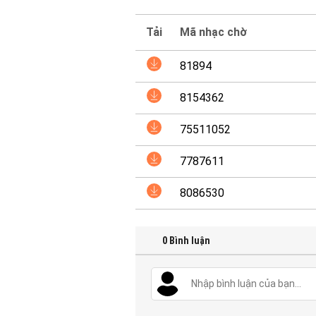
Tải
Mã nhạc chờ
81894
8154362
75511052
7787611
8086530
0
Bình luận