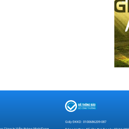
Giấy ĐKKD: 0100686209-087
ng Công ty Viễn thông MobiFone