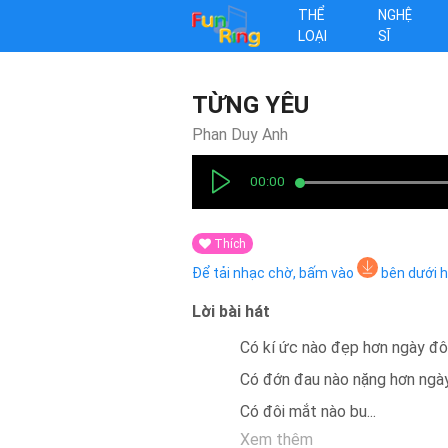
THỂ
NGHỆ
LOẠI
SĨ
TỪNG YÊU
Phan Duy Anh
00:00
Thích
Để tải nhạc chờ, bấm vào
bên dưới 
Lời bài hát
Có kí ức nào đẹp hơn ngày đô
Có đớn đau nào nặng hơn ngà
Có đôi mắt nào bu
...
Xem thêm