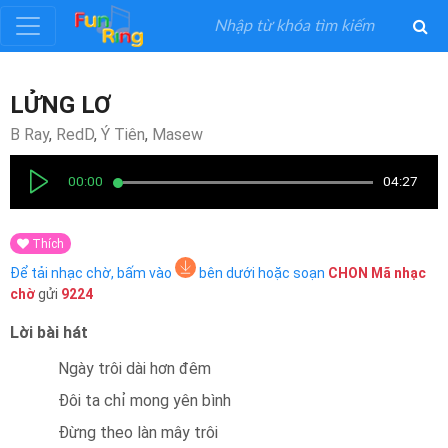
Đăng
LỬNG LƠ
ký
B Ray
,
RedD
,
Ý Tiên
,
Masew
Đăng
00:00
04:27
nhập
Thích
Thể
Để tải nhạc chờ, bấm vào
bên dưới hoặc soạn
CHON
Mã nhạc
Loại
chờ
gửi
9224
Lời bài hát
Nghệ
Sĩ
Ngày trôi dài hơn đêm
Đôi ta chỉ mong yên bình
Khuyến
Đừng theo làn mây trôi