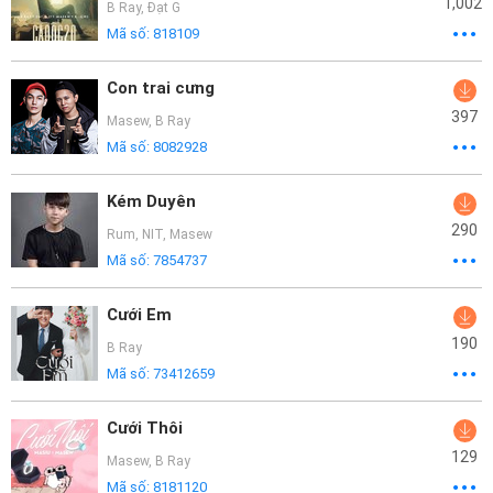
1,002
B Ray
,
Đạt G
Mã số:
818109
Con trai cưng
397
Masew
,
B Ray
Mã số:
8082928
Kém Duyên
290
Rum
,
NIT
,
Masew
Mã số:
7854737
Cưới Em
190
B Ray
Mã số:
73412659
Cưới Thôi
129
Masew
,
B Ray
Mã số:
8181120