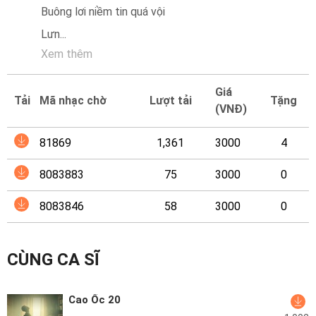
Mại
Buông lơi niềm tin quá vội
Lưn
...
Hướng
Xem thêm
Dẫn
Giá
Funring
Tải
Mã nhạc chờ
Lượt tải
Tặng
(VNĐ)
Doanh
Nghiệp
81869
1,361
3000
4
8083883
75
3000
0
8083846
58
3000
0
CÙNG CA SĨ
Cao Ốc 20