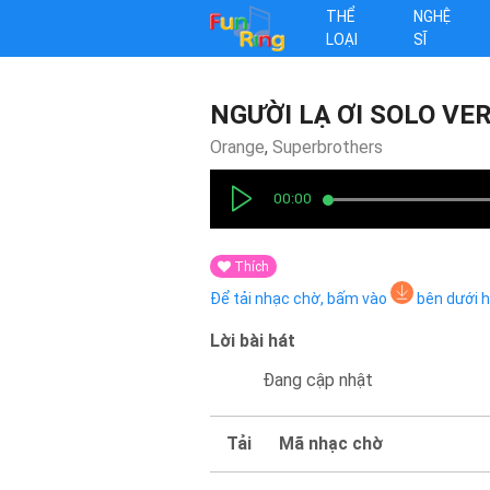
THỂ
NGHỆ
LOẠI
SĨ
NGƯỜI LẠ ƠI SOLO VE
Orange
,
Superbrothers
00:00
Thích
Để tải nhạc chờ, bấm vào
bên dưới 
Lời bài hát
Đang cập nhật
Tải
Mã nhạc chờ