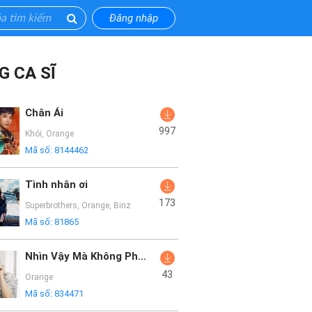
Đăng nhập
G CA SĨ
Chân Ái
997
Khói
,
Orange
Mã số:
8144462
Tình nhân ơi
173
Superbrothers
,
Orange
,
Binz
Mã số:
81865
Nhìn Vậy Mà Không Phải Vậy
43
Orange
Mã số:
834471