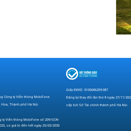
Giấy ĐKKD: 0100686209-087
ng Công ty Viễn thông MobiFone
Đăng ký thay đổi lần thứ 8 ngày 27/11/202
n Hòa, Thành phố Hà Nội
cấp bởi Sở Tài chính thành phố Hà Nội.
g ty Viễn thông MobiFone số 209/GCN-
25, có giá trị đến hết ngày 25/03/2030