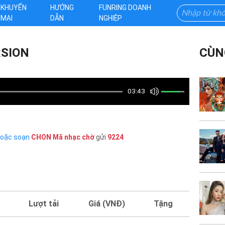
KHUYẾN
HƯỚNG
FUNRING DOANH
MẠI
DẪN
NGHIỆP
RSION
CÙN
03:43
hoặc soạn
CHON
Mã nhạc chờ
gửi
9224
Lượt tải
Giá (VNĐ)
Tặng