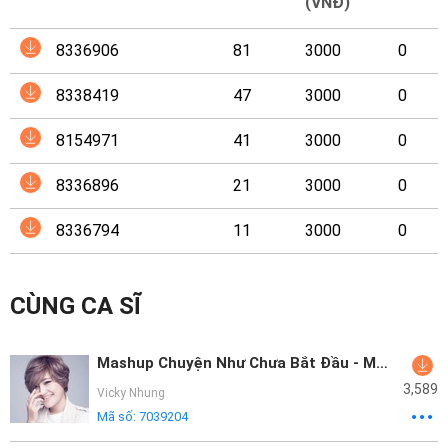
Mại
(VNĐ)
8336906
81
3000
0
Hướng
Dẫn
8338419
47
3000
0
Funring
8154971
41
3000
0
Doanh
8336896
21
3000
0
Nghiệp
8336794
11
3000
0
CÙNG CA SĨ
Mashup Chuyện Như Chưa Bắt Đầu - Mắt Buồn
3,589
Vicky Nhung
Mã số:
7039204