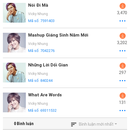
Nói Đi Mà
3,470
Vicky Nhung
Mã số:
7591403
Mashup Giáng Sinh Năm Mới
3,202
Vicky Nhung
Mã số:
7042276
Những Lời Dối Gian
297
Vicky Nhung
Mã số:
840244
What Are Words
131
Vicky Nhung
Mã số:
69311532
0
Bình luận
Bình luận mới nhất