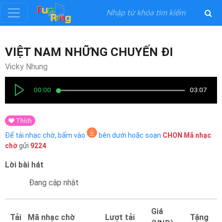
Đăng
VIỆT NAM NHỮNG CHUYẾN ĐI
ký
Vicky Nhung
Đăng
00:00
03:07
nhập
Thích
Thể
Để tải nhạc chờ, bấm vào
bên dưới hoặc soạn
CHON
Mã nhạc
Loại
chờ
gửi
9224
Lời bài hát
Nghệ
Sĩ
Đang cập nhật
Khuyến
Giá
Tải
Mã nhạc chờ
Lượt tải
Tặng