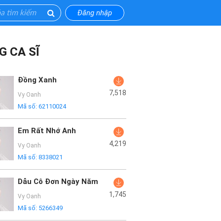
Đăng nhập
G CA SĨ
Đồng Xanh
7,518
Vy Oanh
Mã số:
62110024
Em Rất Nhớ Anh
4,219
Vy Oanh
Mã số:
8338021
Dẫu Cô Đơn Ngày Năm
1,745
Vy Oanh
Mã số:
5266349