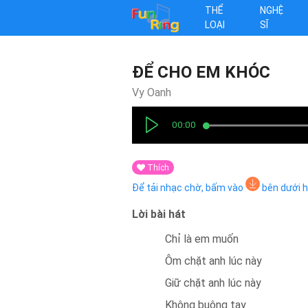
THỂ
NGHỆ
LOẠI
SĨ
ĐỂ CHO EM KHÓC
Vy Oanh
00:00
Thích
Để tải nhạc chờ, bấm vào
bên dưới 
Lời bài hát
Chỉ là em muốn
Ôm chặt anh lúc này
Giữ chặt anh lúc này
Không buông tay