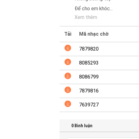
Để cho em khóc
...
Xem thêm
Tải
Mã nhạc chờ
7879820
8085293
8086799
7879816
7639727
0
Bình luận