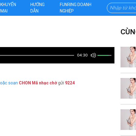
KHUYẾN
HƯỚNG
FUNRING DOANH
MẠI
DẪN
NGHIỆP
CÙN
04:30
hoặc soạn
CHON
Mã nhạc chờ
gửi
9224