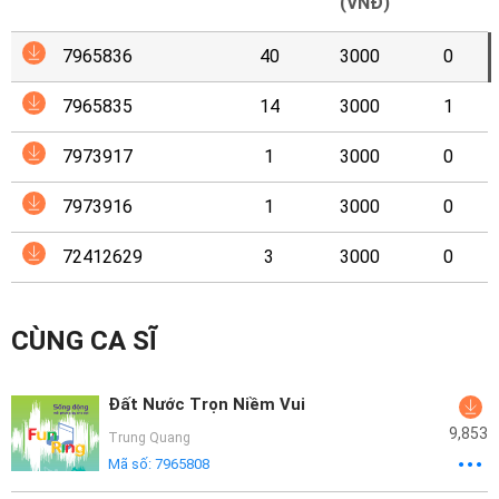
Mại
(VNĐ)
7965836
40
3000
0
Hướng
Dẫn
7965835
14
3000
1
Funring
7973917
1
3000
0
Doanh
7973916
1
3000
0
Nghiệp
72412629
3
3000
0
CÙNG CA SĨ
Đất Nước Trọn Niềm Vui
9,853
Trung Quang
Mã số:
7965808