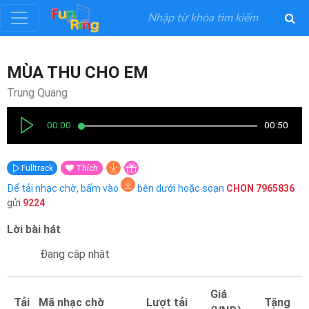
Đăng
MÙA THU CHO EM
ký
Trung Quang
Đăng
00:00
00:50
nhập
Fulltrack
Thích
Thể
Để tải nhạc chờ, bấm vào
bên dưới hoặc soạn
CHON
7965836
Loại
gửi
9224
Lời bài hát
Nghệ
Sĩ
Đang cập nhật
Khuyến
Giá
Tải
Mã nhạc chờ
Lượt tải
Tặng