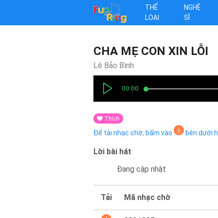
THỂ
NGHỆ
LOẠI
SĨ
CHA MẸ CON XIN LỖI
Lê Bảo Bình
00:00
Thích
Để tải nhạc chờ, bấm vào
bên dưới 
Lời bài hát
Đang cập nhật
Tải
Mã nhạc chờ