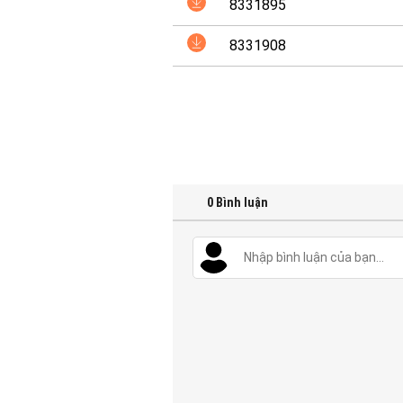
8331895
8331908
0
Bình luận