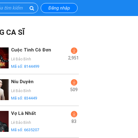
Đăng nhập
G CA SĨ
Cuộc Tình Cô Đơn
2,951
Lê Bảo Bình
Mã số:
8144499
Níu Duyên
509
Lê Bảo Bình
Mã số:
834449
Vợ Là Nhất
83
Lê Bảo Bình
Mã số:
6635207