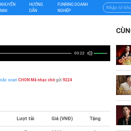
KHUYẾN
HƯỚNG
FUNRING DOANH
MẠI
DẪN
NGHIỆP
CÙN
03:22
hoặc soạn
CHON
Mã nhạc chờ
gửi
9224
Lượt tải
Giá (VNĐ)
Tặng