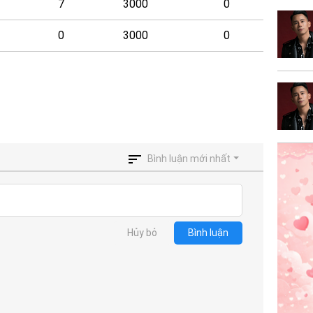
7
3000
0
0
3000
0
Bình luận mới nhất
Hủy bỏ
Bình luận