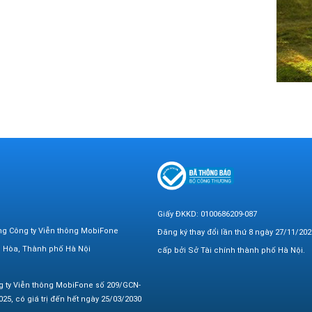
Giấy ĐKKD: 0100686209-087
ng Công ty Viễn thông MobiFone
Đăng ký thay đổi lần thứ 8 ngày 27/11/202
n Hòa, Thành phố Hà Nội
cấp bởi Sở Tài chính thành phố Hà Nội.
g ty Viễn thông MobiFone số 209/GCN-
25, có giá trị đến hết ngày 25/03/2030