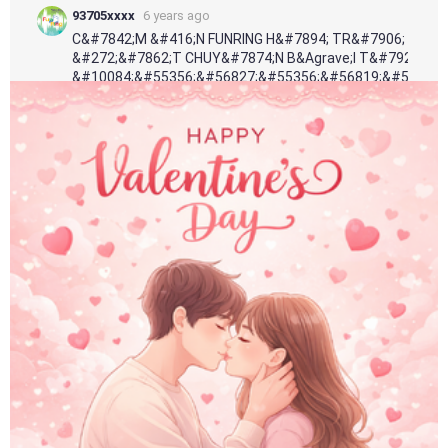
93705xxxx
6 years ago
C&#7842;M &#416;N FUNRING H&#7894; TR&#7906; NG&#43
&#272;&#7862;T CHUY&#7874;N B&Agrave;I T&#7920; &#
&#10084;&#55356;&#56827;&#55356;&#56819;&#55357;
1
1
Trả lời
93705xxxx
6 years ago
C&#7842;M &#416;N FUNRING H&#7894; TR&#7906; N
&#272;&#7862;T CHUY&#7874;N B&Agrave;I T&#79
&#10084;&#55356;&#56827;&#55356;&#56819;&#5
1
1
Trả lời