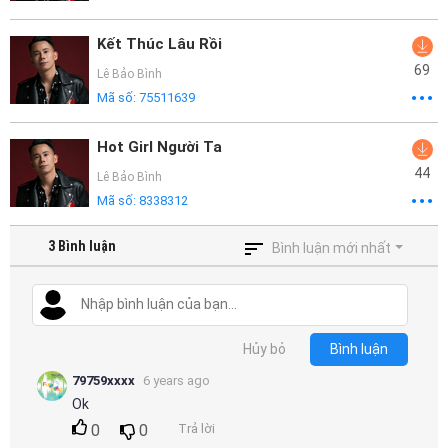
Kết Thúc Lâu Rồi
69
Lê Bảo Bình
Mã số:
75511639
Hot Girl Người Ta
44
Lê Bảo Bình
Mã số:
8338312
3
Bình luận
Bình luận mới nhất
Hủy bỏ
Bình luận
79759xxxx
6 years ago
Ok
0
0
Trả lời