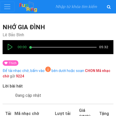
Đăng
NHỚ GIA ĐÌNH
ký
Lê Bảo Bình
Đăng
00:00
05:32
nhập
Thích
Thể
Để tải nhạc chờ, bấm vào
bên dưới hoặc soạn
CHON
Mã nhạc
Loại
chờ
gửi
9224
Lời bài hát
Nghệ
Sĩ
Đang cập nhật
Khuyến
Giá
Tải
Mã nhạc chờ
Lượt tải
Tặng