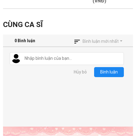
Mại
(VNĐ)
Hướng
CÙNG CA SĨ
Dẫn
0
Bình luận
Funring
Bình luận mới nhất
Doanh
Nghiệp
Hủy bỏ
Bình luận