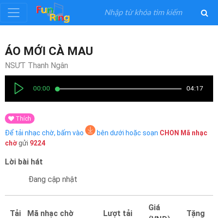
Đăng
ÁO MỚI CÀ MAU
ký
NSƯT Thanh Ngân
Đăng
00:00
04:17
nhập
Thích
Thể
Để tải nhạc chờ, bấm vào
bên dưới hoặc soạn
CHON
Mã nhạc
Loại
chờ
gửi
9224
Lời bài hát
Nghệ
Sĩ
Đang cập nhật
Khuyến
Giá
Tải
Mã nhạc chờ
Lượt tải
Tặng