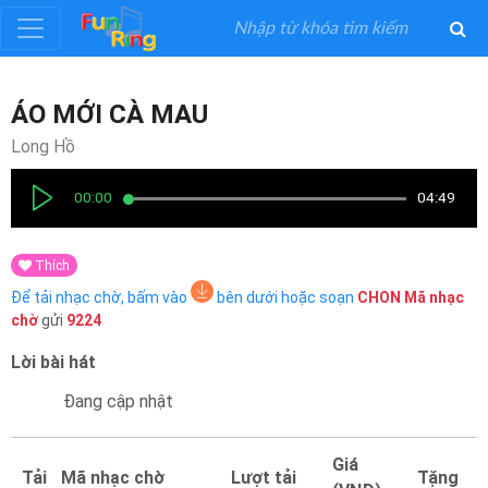
Đăng
ÁO MỚI CÀ MAU
ký
Long Hồ
Đăng
00:00
04:49
nhập
Thích
Thể
Để tải nhạc chờ, bấm vào
bên dưới hoặc soạn
CHON
Mã nhạc
Loại
chờ
gửi
9224
Lời bài hát
Nghệ
Sĩ
Đang cập nhật
Khuyến
Giá
Tải
Mã nhạc chờ
Lượt tải
Tặng