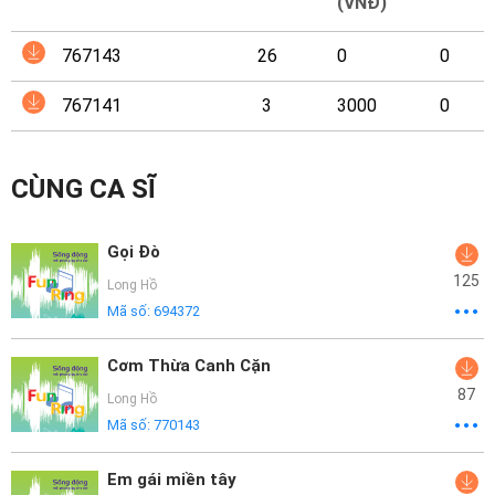
Mại
(VNĐ)
767143
26
0
0
Hướng
Dẫn
767141
3
3000
0
Funring
Doanh
CÙNG CA SĨ
Nghiệp
Gọi Đò
125
Long Hồ
Mã số:
694372
Cơm Thừa Canh Cặn
87
Long Hồ
Mã số:
770143
Em gái miền tây