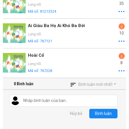
35
Long Hồ
Mã số:
81213324
Ai Giàu Ba Họ Ai Khó Ba Đời
10
Long Hồ
Mã số:
767121
Hoài Cổ
8
Long Hồ
Mã số:
767228
0
Bình luận
Bình luận mới nhất
Hủy bỏ
Bình luận