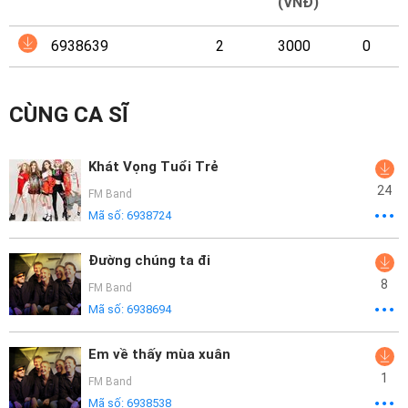
Mại
(VNĐ)
6938639
2
3000
0
Hướng
Dẫn
CÙNG CA SĨ
Funring
Doanh
Khát Vọng Tuổi Trẻ
Nghiệp
24
FM Band
Mã số:
6938724
Đường chúng ta đi
8
FM Band
Mã số:
6938694
Em về thấy mùa xuân
1
FM Band
Mã số:
6938538