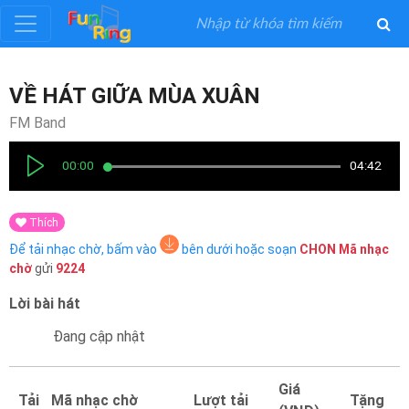
Đăng
VỀ HÁT GIỮA MÙA XUÂN
ký
FM Band
Đăng
00:00
04:42
nhập
Thích
Thể
Để tải nhạc chờ, bấm vào
bên dưới hoặc soạn
CHON
Mã nhạc
Loại
chờ
gửi
9224
Lời bài hát
Nghệ
Sĩ
Đang cập nhật
Khuyến
Giá
Tải
Mã nhạc chờ
Lượt tải
Tặng